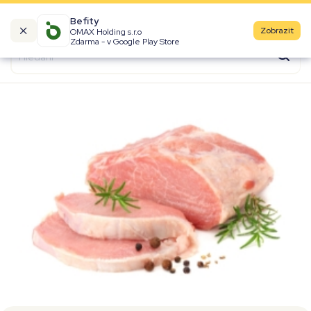
Befity
Zobrazit
OMAX Holding s.r.o
Kalorické tabulky
Zdarma - v Google Play Store
Suroviny
Recepty
Produkty
Značky
Fast Food
Aktivity
Denní aktivity
Cviky
Workouty
Premium