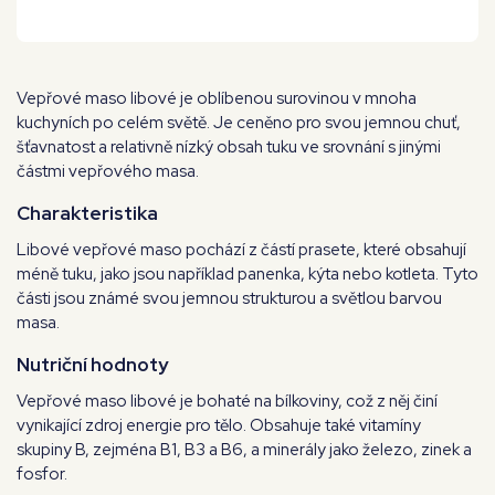
Vepřové maso libové je oblíbenou surovinou v mnoha
kuchyních po celém světě. Je ceněno pro svou jemnou chuť,
šťavnatost a relativně nízký obsah tuku ve srovnání s jinými
částmi vepřového masa.
Charakteristika
Libové vepřové maso pochází z částí prasete, které obsahují
méně tuku, jako jsou například panenka, kýta nebo kotleta. Tyto
části jsou známé svou jemnou strukturou a světlou barvou
masa.
Nutriční hodnoty
Vepřové maso libové je bohaté na bílkoviny, což z něj činí
vynikající zdroj energie pro tělo. Obsahuje také vitamíny
skupiny B, zejména B1, B3 a B6, a minerály jako železo, zinek a
fosfor.