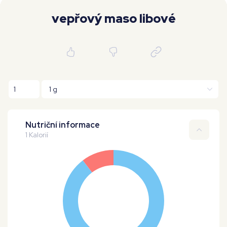
Moje workouty
Premium
vepřový maso libové
Nutriční informace
1 Kalorií