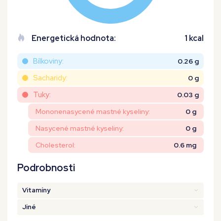
Energetická hodnota:
1 kcal
Bílkoviny:
0.26 g
Sacharidy:
0 g
Tuky:
0.03 g
Mononenasycené mastné kyseliny:
0 g
Nasycené mastné kyseliny:
0 g
Cholesterol:
0.6 mg
Podrobnosti
Vitamíny
Jiné