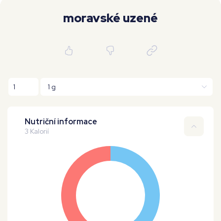
Moje workouty
Premium
moravské uzené
Nutriční informace
3 Kalorií