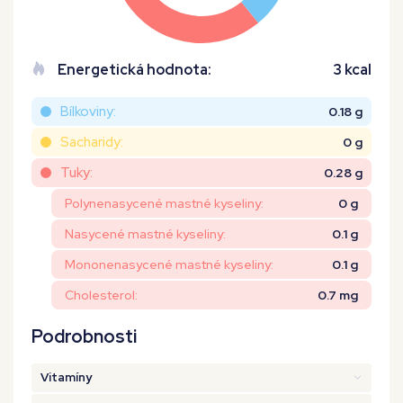
Energetická hodnota:
3 kcal
Bílkoviny:
0.18 g
Sacharidy:
0 g
Tuky:
0.28 g
Polynenasycené mastné kyseliny:
0 g
Nasycené mastné kyseliny:
0.1 g
Mononenasycené mastné kyseliny:
0.1 g
Cholesterol:
0.7 mg
Podrobnosti
Vitamíny