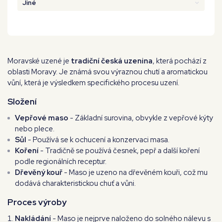
Jiné
Moravské uzené je
tradiční česká uzenina
, která pochází z
oblasti Moravy. Je známá svou
výraznou chutí
a
aromatickou
vůní
, která je výsledkem specifického procesu uzení.
Složení
Vepřové maso
- Základní surovina, obvykle z vepřové kýty
nebo plece.
Sůl
- Používá se k ochucení a konzervaci masa.
Koření
- Tradičně se používá česnek, pepř a další koření
podle regionálních receptur.
Dřevěný kouř
- Maso je uzeno na dřevěném kouři, což mu
dodává charakteristickou chuť a vůni.
Proces výroby
Nakládání
- Maso je nejprve naloženo do solného nálevu s