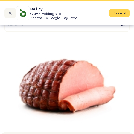
Befity
Zobrazit
OMAX Holding s.r.o
Kalorické tabulky
Zdarma - v Google Play Store
Suroviny
Recepty
Produkty
Značky
Fast Food
Aktivity
Denní aktivity
Cviky
Workouty
Premium