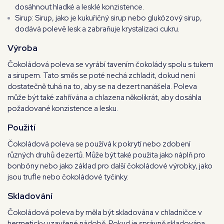
dosáhnout hladké a lesklé konzistence.
Sirup: Sirup, jako je kukuřičný sirup nebo glukózový sirup,
dodává polevě lesk a zabraňuje krystalizaci cukru.
Výroba
Čokoládová poleva se vyrábí tavením čokolády spolu s tukem
a sirupem. Tato směs se poté nechá zchladit, dokud není
dostatečně tuhá na to, aby se na dezert nanášela. Poleva
může být také zahřívána a chlazena několikrát, aby dosáhla
požadované konzistence a lesku.
Použití
Čokoládová poleva se používá k pokrytí nebo zdobení
různých druhů dezertů. Může být také použita jako náplň pro
bonbóny nebo jako základ pro další čokoládové výrobky, jako
jsou trufle nebo čokoládové tyčinky.
Skladování
Čokoládová poleva by měla být skladována v chladničce v
hermeticky uzavřené nádobě. Pokud je správně skladována,