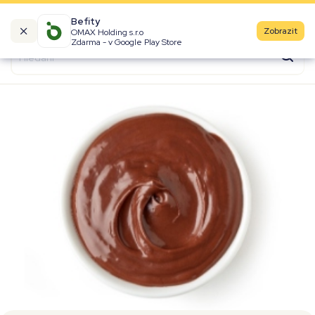
Befity
Zobrazit
OMAX Holding s.r.o
Kalorické tabulky
Zdarma - v Google Play Store
Suroviny
Recepty
Produkty
Značky
Fast Food
Aktivity
Denní aktivity
Cviky
Workouty
Premium