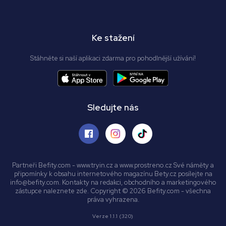
Ke stažení
Stáhněte si naší aplikaci zdarma pro pohodlnější užívání!
Sledujte nás
Partneři Befity.com - www.tryin.cz a www.prostreno.cz Své náměty a
připomínky k obsahu internetového magazínu Bety.cz posílejte na
info@befity.com. Kontakty na redakci, obchodního a marketingového
zástupce naleznete zde. Copyright © 2026 Befity.com - všechna
práva vyhrazena.
Verze 1.1.1 (320)