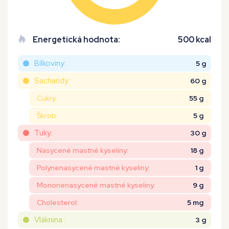
Energetická hodnota:
500 kcal
Bílkoviny:
5 g
Sacharidy:
60 g
Cukry:
55 g
Škrob:
5 g
Tuky:
30 g
Nasycené mastné kyseliny:
18 g
Polynenasycené mastné kyseliny:
1 g
Mononenasycené mastné kyseliny:
9 g
Cholesterol:
5 mg
Vláknina :
3 g