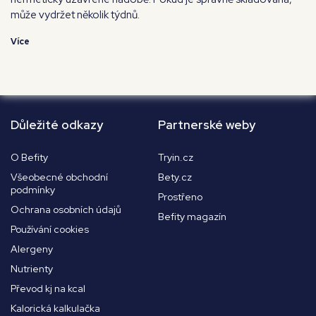
může vydržet několik týdnů.
Více
Důležité odkazy
Partnerské weby
O Befity
Tryin.cz
Všeobecné obchodní
Bety.cz
podmínky
Prostřeno
Ochrana osobních údajů
Befity magazín
Používání cookies
Alergeny
Nutrienty
Převod kj na kcal
Kalorická kalkulačka