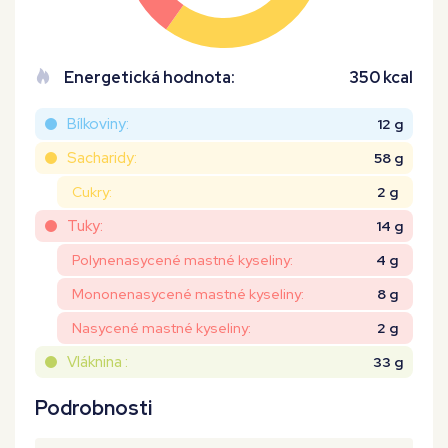
Energetická hodnota:
350 kcal
Bílkoviny:
12 g
Sacharidy:
58 g
Cukry:
2 g
Tuky:
14 g
Polynenasycené mastné kyseliny:
4 g
Mononenasycené mastné kyseliny:
8 g
Nasycené mastné kyseliny:
2 g
Vláknina :
33 g
Podrobnosti