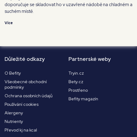
doporučuje se skladovat ho v uzavřené nádobě na chladném a
suchém místě.
Více
Důležité odkazy
Partnerské weby
O Befity
Tryin.cz
Všeobecné obchodní
Bety.cz
podmínky
Prostřeno
Ochrana osobních údajů
Befity magazín
Používání cookies
Alergeny
Nutrienty
Převod kj na kcal