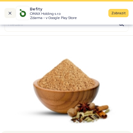
Befity
Zobrazit
OMAX Holding s.r.o
Kalorické tabulky
Zdarma - v Google Play Store
Suroviny
Recepty
Produkty
Značky
Fast Food
Aktivity
Denní aktivity
Cviky
Workouty
Premium