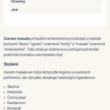
Vitamíny
Jiné
Garam masala
je tradiční směs koření pocházející z indické
kuchyně. Název "garam" znamená "horký" a "masala" znamená
"směs koření". Tato směs je známá svou schopností dodat
pokrmům bohatou a komplexní chuť.
Složení
Garam masala se může lišit podle regionu a osobních
preferencí, ale obvykle obsahuje následující ingredience:
Skořice
Hřebíček
Černý pepř
Kardamom
Koriandr