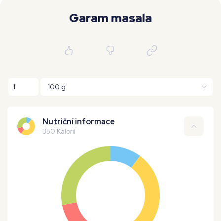
Moje workouty
Premium
Garam masala
Nutriční informace
350 Kalorií