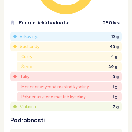
Energetická hodnota:
250 kcal
Bílkoviny:
12 g
Sacharidy:
43 g
Cukry:
4 g
Škrob:
39 g
Tuky:
3 g
Mononenasycené mastné kyseliny:
1 g
Polynenasycené mastné kyseliny:
1 g
Vláknina :
7 g
Podrobnosti