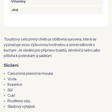
Vitamíny
Jiné
Toustový celozrnný chléb je oblíbená surovina, která se
vyznačuje svou výživovou hodnotou a univerzálností v
kuchyni. Je ideální pro přípravu toastů, sendvičů nebo jako
příloha k polévkám a salátům.
Složení
Celozrnná pšeničná mouka
Voda
Kvasnice
Sůl
Cukr
Rostlinný olej
Sladový výtažek