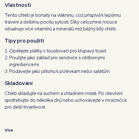
Vlastnosti
Tento chléb je bohatý na vlákninu, což přispívá k lepšímu
trávení a delšímu pocitu sytosti. Díky celozrnné mouce
obsahuje více vitamínů a minerálů než běžný bílý chléb.
Tipy pro použití
Opékejte plátky v toustovači pro křupavý toast.
Použijte jako základ pro sendviče s oblíbenými
ingrediencemi.
Podávejte jako přílohu k polévkám nebo salátům.
Skladování
Chléb skladujte na suchém a chladném místě. Po otevření
spotřebujte do několika dnů nebo uchovávejte v mrazničce
pro delší trvanlivost.
Více