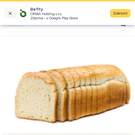
Befity
Zobrazit
OMAX Holding s.r.o
Kalorické tabulky
Zdarma - v Google Play Store
Suroviny
Recepty
Produkty
Značky
Fast Food
Aktivity
Denní aktivity
Cviky
Workouty
Premium