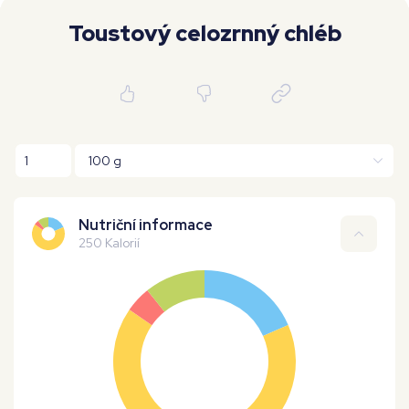
Moje workouty
Premium
Toustový celozrnný chléb
Nutriční informace
250 Kalorií