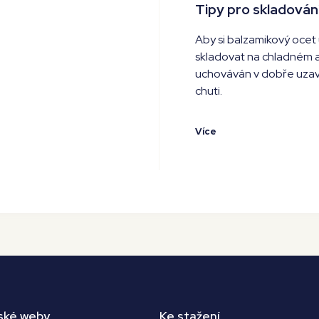
Tipy pro skladován
Aby si balzamikový ocet u
skladovat na chladném a
uchováván v dobře uzavře
chuti.
Více
ské weby
Ke stažení