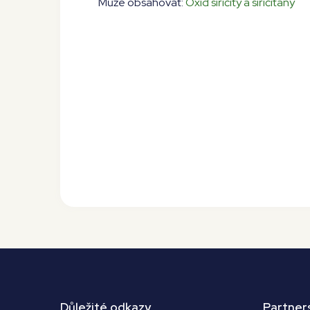
Může obsahovat:
Oxid siřičitý a siřičitany
Důležité odkazy
Partner