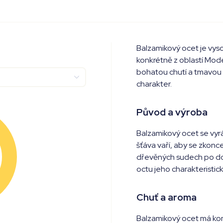
Balzamikový ocet je vyso
konkrétně z oblastí Mod
bohatou chutí a tmavou
charakter.
Původ a výroba
Balzamikový ocet se vyráb
šťáva vaří, aby se zkonc
dřevěných sudech po dob
octu jeho charakteristick
Chuť a aroma
Balzamikový ocet má kom