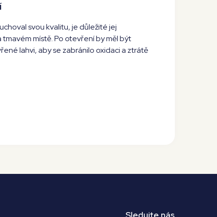
í
choval svou kvalitu, je důležité jej
 tmavém místě. Po otevření by měl být
né lahvi, aby se zabránilo oxidaci a ztrátě
Sledujte nás