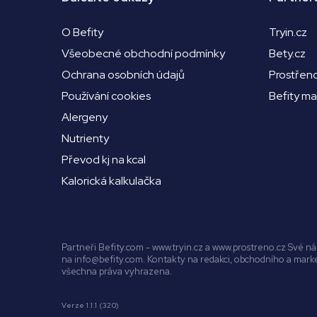
O Befity
Tryin.cz
Všeobecné obchodní podmínky
Bety.cz
Ochrana osobních údajů
Prostřen
Používání cookies
Befity m
Alergeny
Nutrienty
Převod kj na kcal
Kalorická kalkulačka
Partneři Befity.com - www.tryin.cz a www.prostreno.cz Své 
na info@befity.com. Kontakty na redakci, obchodního a mar
všechna práva vyhrazena.
Verze 1.1.1 (320)