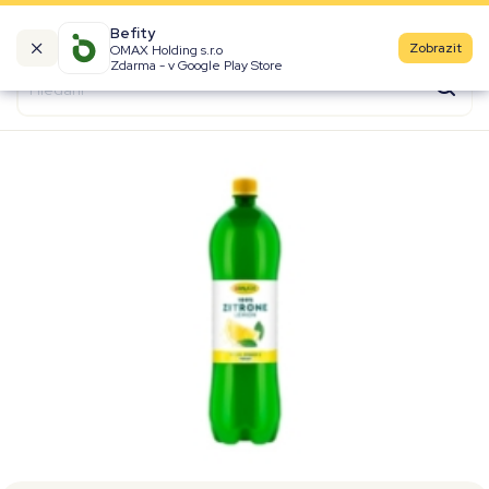
Befity
Zobrazit
OMAX Holding s.r.o
Kalorické tabulky
Zdarma - v Google Play Store
Suroviny
Recepty
Produkty
Značky
Fast Food
Aktivity
Denní aktivity
Cviky
Workouty
Premium