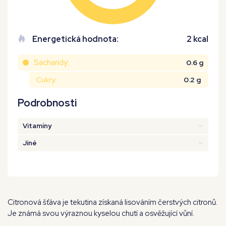
Energetická hodnota:
2 kcal
Sacharidy:
0.6 g
Cukry:
0.2 g
Podrobnosti
Vitamíny
Jiné
Citronová šťáva je tekutina získaná lisováním čerstvých citronů.
Je známá svou výraznou kyselou chutí a osvěžující vůní.