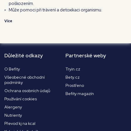
poškozením.
Může pomoci při trávení a detoxikaci organismu.
Více
Důležité odkazy
Partnerské weby
O Befity
Tryin.cz
Všeobecné obchodní
Bety.cz
podmínky
Prostřeno
Ochrana osobních údajů
Befity magazín
Používání cookies
Alergeny
Nutrienty
Převod kj na kcal