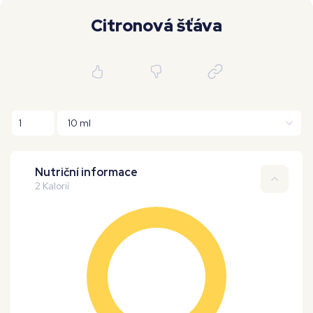
Moje workouty
Premium
Citronová šťáva
Nutriční informace
2 Kalorií