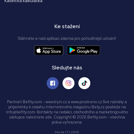
Kalorická kalkulačka
Ke stažení
Stáhněte si naší aplikaci zdarma pro pohodlnější užívání!
Sledujte nás
Partneři Befity.com - www.tryin.cz a www.prostreno.cz Své náměty a
připomínky k obsahu internetového magazínu Bety.cz posílejte na
info@befity.com. Kontakty na redakci, obchodního a marketingového
zástupce naleznete zde. Copyright © 2026 Befity.com - všechna
práva vyhrazena.
Verze 1.1.1 (320)