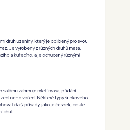
ní druh uzeniny, který je oblíbený pro svou
ýraz. Je vyrobený z různých druhů masa,
ího a kuřecího, a je ochucený různými
 salámu zahrnuje mletí masa, přidání
o uzení nebo vaření. Některé typy šunkového
vat další přísady, jako je česnek, cibule
í chuti.