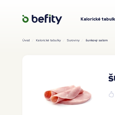
Kalorické tabul
Úvod
Kalorické tabulky
Suroviny
šunkový salám
š