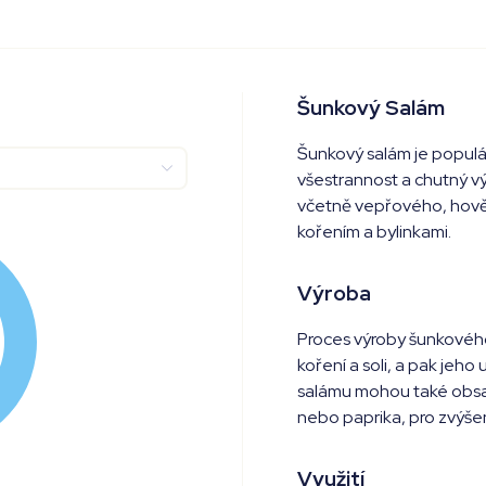
Šunkový Salám
Šunkový salám je populár
všestrannost a chutný v
včetně vepřového, hověz
kořením a bylinkami.
Výroba
Proces výroby šunkového
koření a soli, a pak jeh
salámu mohou také obsaho
nebo paprika, pro zvýšen
Využití