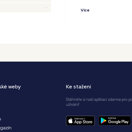
Více
ské weby
Ke stažení
Stáhněte si naší aplikaci zdarma pro p
užívání!
o
agazín