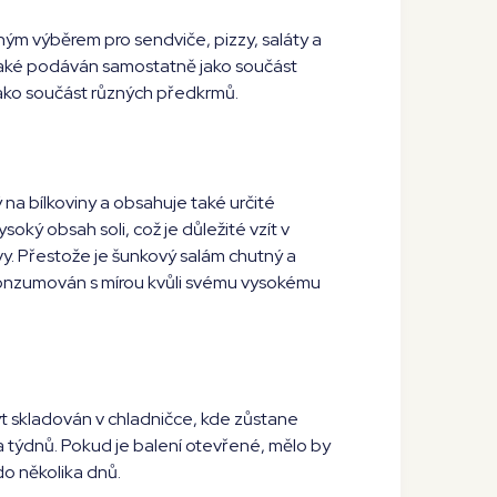
ým výběrem pro sendviče, pizzy, saláty a
také podáván samostatně jako součást
ako součást různých předkrmů.
na bílkoviny a obsahuje také určité
soký obsah soli, což je důležité vzít v
vy. Přestože je šunkový salám chutný a
konzumován s mírou kvůli svému vysokému
t skladován v chladničce, kde zůstane
a týdnů. Pokud je balení otevřené, mělo by
o několika dnů.