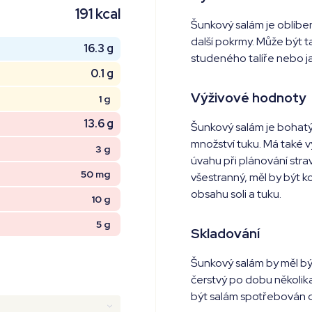
191 kcal
Šunkový salám je oblíben
další pokrmy. Může být 
16.3 g
studeného talíře nebo j
0.1 g
Výživové hodnoty
1 g
13.6 g
Šunkový salám je bohatý 
množství tuku. Má také vy
3 g
úvahu při plánování stra
50 mg
všestranný, měl by být 
obsahu soli a tuku.
10 g
5 g
Skladování
Šunkový salám by měl bý
čerstvý po dobu několik
být salám spotřebován d