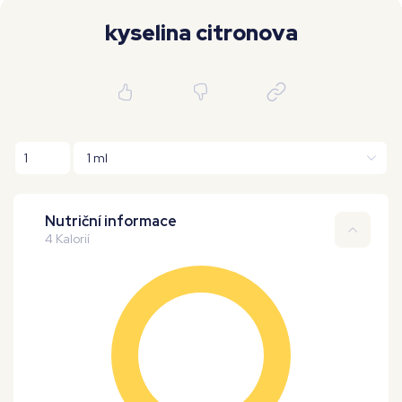
Moje workouty
Premium
kyselina citronova
Nutriční informace
4 Kalorií