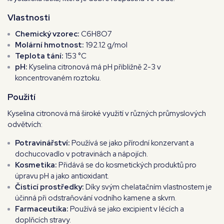
Vlastnosti
Chemický vzorec:
C6H8O7
Molární hmotnost:
192.12 g/mol
Teplota tání:
153 °C
pH:
Kyselina citronová má pH přibližně 2-3 v
koncentrovaném roztoku.
Použití
Kyselina citronová má široké využití v různých průmyslových
odvětvích:
Potravinářství:
Používá se jako přírodní konzervant a
dochucovadlo v potravinách a nápojích.
Kosmetika:
Přidává se do kosmetických produktů pro
úpravu pH a jako antioxidant.
Čisticí prostředky:
Díky svým chelatačním vlastnostem je
účinná při odstraňování vodního kamene a skvrn.
Farmaceutika:
Používá se jako excipient v lécích a
doplňcích stravy.