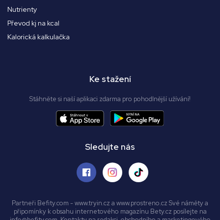
Nutrienty
Převod kj na kcal
Kalorická kalkulačka
Ke stažení
Stáhněte si naší aplikaci zdarma pro pohodlnější užívání!
Sledujte nás
Partneři Befity.com - www.tryin.cz a www.prostreno.cz Své náměty a
připomínky k obsahu internetového magazínu Bety.cz posílejte na
info@befity.com. Kontakty na redakci, obchodního a marketingového