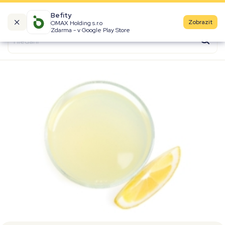
Befity
Zobrazit
OMAX Holding s.r.o
Kalorické tabulky
Zdarma - v Google Play Store
Suroviny
Recepty
Produkty
Značky
Fast Food
Aktivity
Denní aktivity
Cviky
Workouty
Premium