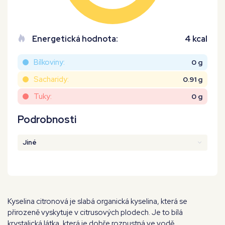
Energetická hodnota:
4 kcal
Bílkoviny:
0 g
Sacharidy:
0.91 g
Tuky:
0 g
Podrobnosti
Jiné
Kyselina citronová je slabá organická kyselina, která se
přirozeně vyskytuje v citrusových plodech. Je to bílá
krystalická látka, která je dobře rozpustná ve vodě.