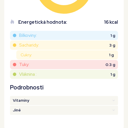
Energetická hodnota:
16 kcal
Bílkoviny:
1 g
Sacharidy:
3 g
Cukry:
1 g
Tuky:
0.3 g
Vláknina :
1 g
Podrobnosti
Vitamíny
Jiné