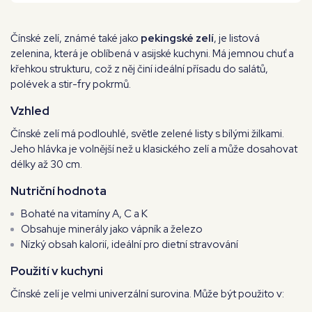
Čínské zelí, známé také jako
pekingské zelí
, je listová
zelenina, která je oblíbená v asijské kuchyni. Má jemnou chuť a
křehkou strukturu, což z něj činí ideální přísadu do salátů,
polévek a stir-fry pokrmů.
Vzhled
Čínské zelí má podlouhlé, světle zelené listy s bílými žilkami.
Jeho hlávka je volnější než u klasického zelí a může dosahovat
délky až 30 cm.
Nutriční hodnota
Bohaté na vitamíny A, C a K
Obsahuje minerály jako vápník a železo
Nízký obsah kalorií, ideální pro dietní stravování
Použití v kuchyni
Čínské zelí je velmi univerzální surovina. Může být použito v: