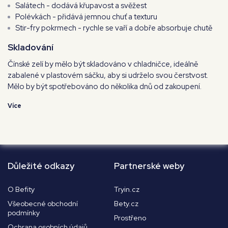
Salátech - dodává křupavost a svěžest
Polévkách - přidává jemnou chuť a texturu
Stir-fry pokrmech - rychle se vaří a dobře absorbuje chutě
Skladování
Čínské zelí by mělo být skladováno v chladničce, ideálně
zabalené v plastovém sáčku, aby si udrželo svou čerstvost.
Mělo by být spotřebováno do několika dnů od zakoupení.
Více
Důležité odkazy
Partnerské weby
O Befity
Tryin.cz
Všeobecné obchodní
Bety.cz
podmínky
Prostřeno
Ochrana osobních údajů