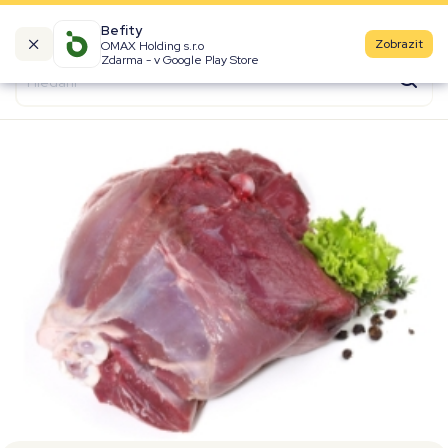
Befity
Zobrazit
OMAX Holding s.r.o
Kalorické tabulky
Zdarma - v Google Play Store
Suroviny
Recepty
Produkty
Značky
Fast Food
Aktivity
Denní aktivity
Cviky
Workouty
Premium