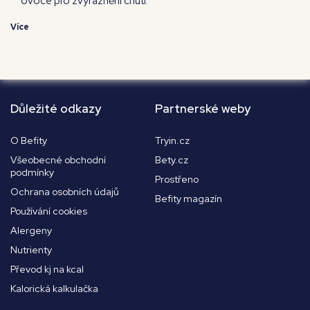
ovoce pro zvýraznění chuti.
Více
Důležité odkazy
Partnerské weby
O Befity
Tryin.cz
Všeobecné obchodní
Bety.cz
podmínky
Prostřeno
Ochrana osobních údajů
Befity magazín
Používání cookies
Alergeny
Nutrienty
Převod kj na kcal
Kalorická kalkulačka