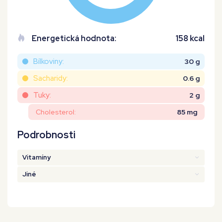
Energetická hodnota:
158 kcal
Bílkoviny:
30 g
Sacharidy:
0.6 g
Tuky:
2 g
Cholesterol:
85 mg
Podrobnosti
Vitamíny
Jiné