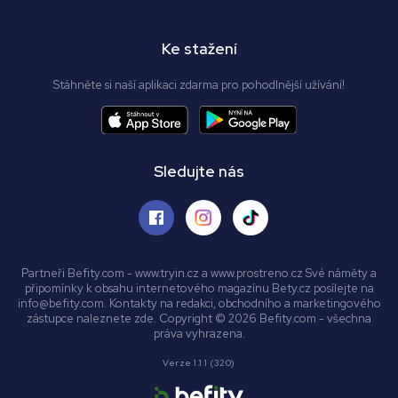
Ke stažení
Stáhněte si naší aplikaci zdarma pro pohodlnější užívání!
Sledujte nás
Partneři Befity.com - www.tryin.cz a www.prostreno.cz Své náměty a
připomínky k obsahu internetového magazínu Bety.cz posílejte na
info@befity.com. Kontakty na redakci, obchodního a marketingového
zástupce naleznete zde. Copyright © 2026 Befity.com - všechna
práva vyhrazena.
Verze 1.1.1 (320)