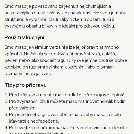
Srnčí maso je považováno za jednu z nejchutnějších a
nejzdravějších druhů zvěřiny. Je charakteristické svou jemnou
strukturou a výraznou chutí. Díky nízkému obsahu tuku a
vysokému obsahu bílkovin je ideální pro zdravou výživu.
Použití v kuchyni
Srnčí maso je velmi univerzální a lze jej připravit na mnoho
způsobů. Nejčastěji se používá k přípravě steaků, gulášů,
pečení nebo jako součást ragú. Díky své jemné chuti se dobře
kombinuje s různými bylinkami a kořením, jako je tymián,
rozmarýn nebo jalovec.
Tipy pro přípravu
Před přípravou nechte maso odležet při pokojové teplotě.
Pro zvýraznění chuti můžete maso marinovat několik hodin
před vařením.
Při pečení nebo grilování dbejte na to, aby maso zůstalo
šťavnaté a nepřepečené.
Podávejte s omáčkami na bázi červeného vína nebo lesního