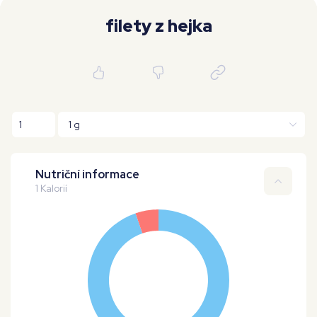
Moje workouty
Premium
filety z hejka
Nutriční informace
1 Kalorií