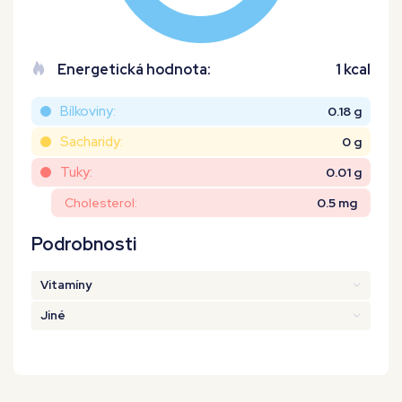
Energetická hodnota:
1 kcal
Bílkoviny:
0.18 g
Sacharidy:
0 g
Tuky:
0.01 g
Cholesterol:
0.5 mg
Podrobnosti
Vitamíny
Jiné