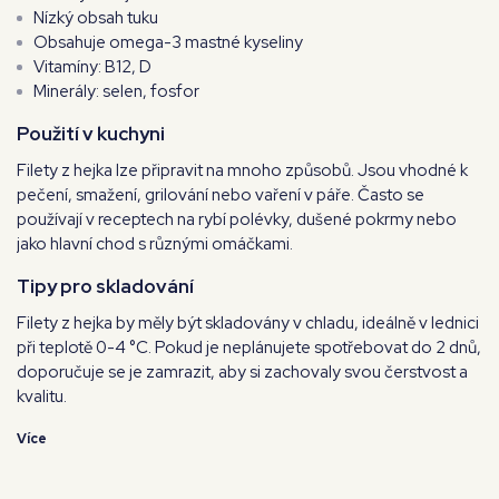
Nízký obsah tuku
Obsahuje omega-3 mastné kyseliny
Vitamíny: B12, D
Minerály: selen, fosfor
Použití v kuchyni
Filety z hejka lze připravit na mnoho způsobů. Jsou vhodné k
pečení, smažení, grilování nebo vaření v páře. Často se
používají v receptech na rybí polévky, dušené pokrmy nebo
jako hlavní chod s různými omáčkami.
Tipy pro skladování
Filety z hejka by měly být skladovány v chladu, ideálně v lednici
při teplotě 0-4 °C. Pokud je neplánujete spotřebovat do 2 dnů,
doporučuje se je zamrazit, aby si zachovaly svou čerstvost a
kvalitu.
Více