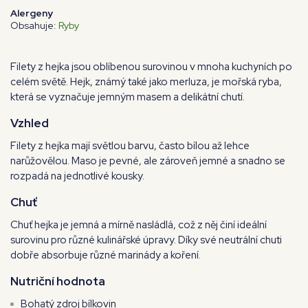
Alergeny
Obsahuje:
Ryby
Filety z hejka jsou oblíbenou surovinou v mnoha kuchyních po
celém světě. Hejk, známý také jako merluza, je mořská ryba,
která se vyznačuje jemným masem a delikátní chutí.
Vzhled
Filety z hejka mají světlou barvu, často bílou až lehce
narůžovělou. Maso je pevné, ale zároveň jemné a snadno se
rozpadá na jednotlivé kousky.
Chuť
Chuť hejka je jemná a mírně nasládlá, což z něj činí ideální
surovinu pro různé kulinářské úpravy. Díky své neutrální chuti
dobře absorbuje různé marinády a koření.
Nutriční hodnota
Bohatý zdroj bílkovin