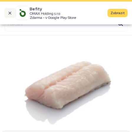
Befity
Zobrazit
OMAX Holding s.r.o
Kalorické tabulky
Zdarma - v Google Play Store
Suroviny
Recepty
Produkty
Značky
Fast Food
Aktivity
Denní aktivity
Cviky
Workouty
Premium