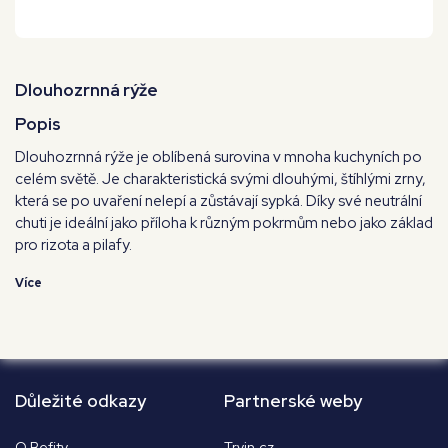
Dlouhozrnná rýže
Popis
Dlouhozrnná rýže je oblíbená surovina v mnoha kuchyních po
celém světě. Je charakteristická svými dlouhými, štíhlými zrny,
která se po uvaření nelepí a zůstávají sypká. Díky své neutrální
chuti je ideální jako příloha k různým pokrmům nebo jako základ
pro rizota a pilafy.
Více
Důležité odkazy
Partnerské weby
O Befity
Tryin.cz