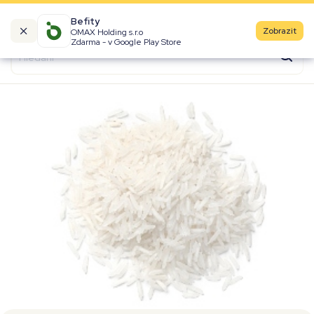
Befity
Zobrazit
OMAX Holding s.r.o
Kalorické tabulky
Zdarma - v Google Play Store
Suroviny
Recepty
Produkty
Značky
Fast Food
Aktivity
Denní aktivity
Cviky
Workouty
Premium