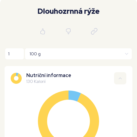
Moje workouty
Premium
Dlouhozrnná rýže
Nutriční informace
130 Kalorií