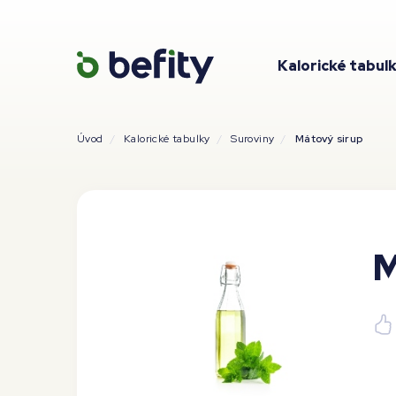
Kalorické tabul
Úvod
Kalorické tabulky
Suroviny
Mátový sirup
M