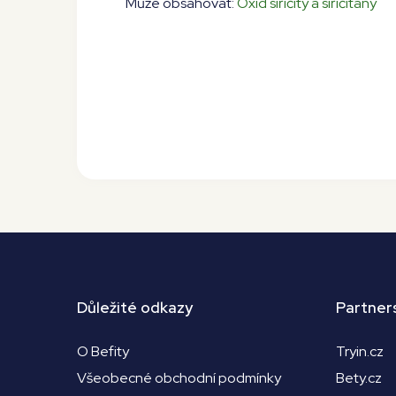
Může obsahovat:
Oxid siřičitý a siřičitany
Důležité odkazy
Partner
O Befity
Tryin.cz
Všeobecné obchodní podmínky
Bety.cz