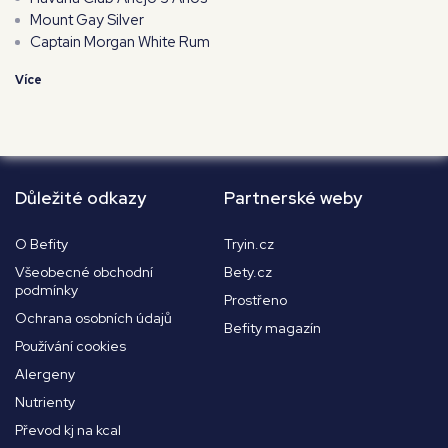
Mount Gay Silver
Captain Morgan White Rum
Více
Důležité odkazy
Partnerské weby
O Befity
Tryin.cz
Všeobecné obchodní
Bety.cz
podmínky
Prostřeno
Ochrana osobních údajů
Befity magazín
Používání cookies
Alergeny
Nutrienty
Převod kj na kcal