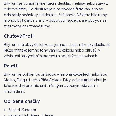
Bílý rum se vyrábí fermentací a destilací melasy nebo šťávy z
cukrové třtiny. Po destilaci je rum obvykle filtrován, aby se
odstranily nečistoty a získala se čirá barva. Některé bílé rumy
mohou být krátce zrající v dubových sudech, ale obvykle se
zrají méně než tmavé rumy.
Chuťový Profil
Bílý rum má obvykle lehkou a jemnou chuť s náznaky sladkosti.
Může mít také jemné tóny vanilky, kokosu nebo citrusů, v
závislosti na výrobním procesu a použitých surovinách.
Použití
Bílý rum je oblíbenou přísadou v mnoha koktejlech, jako jsou
Mojito, Daiquiri nebo Piña Colada. Díky své neutrální chuti je
také vhodný pro míchání s různými ovocnými šťávami a
limonádami.
Oblíbené Značky
Bacardi Superior
Havana Club Añejo 3 Años