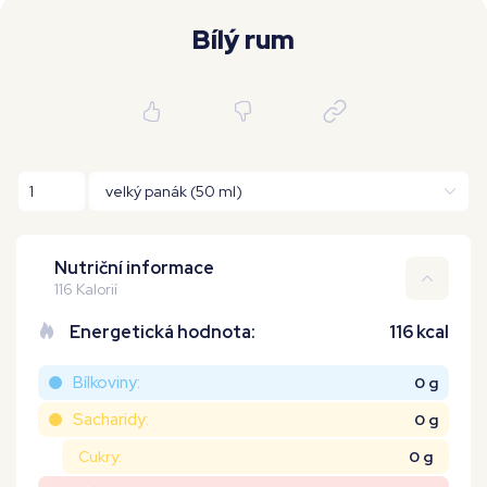
Moje workouty
Premium
Bílý rum
Nutriční informace
116 Kalorií
Energetická hodnota:
116 kcal
Bílkoviny:
0 g
Sacharidy:
0 g
Cukry:
0 g