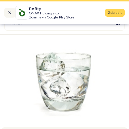
Befity
Zobrazit
OMAX Holding s.r.o
Kalorické tabulky
Zdarma - v Google Play Store
Suroviny
Recepty
Produkty
Značky
Fast Food
Aktivity
Denní aktivity
Cviky
Workouty
Premium