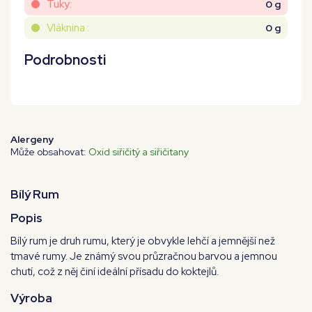
Tuky:
0 g
Vláknina :
0 g
Podrobnosti
Alergeny
Může obsahovat:
Oxid siřičitý a siřičitany
Bílý Rum
Popis
Bílý rum je druh rumu, který je obvykle lehčí a jemnější než
tmavé rumy. Je známý svou průzračnou barvou a jemnou
chutí, což z něj činí ideální přísadu do koktejlů.
Výroba