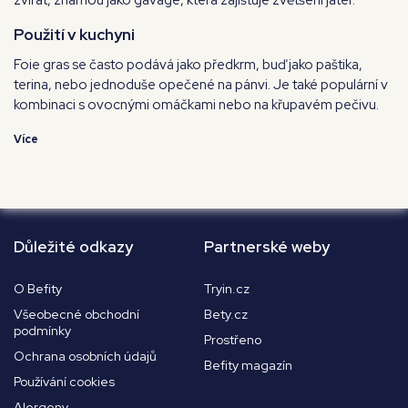
Použití v kuchyni
Foie gras se často podává jako předkrm, buď jako paštika,
terina, nebo jednoduše opečené na pánvi. Je také populární v
kombinaci s ovocnými omáčkami nebo na křupavém pečivu.
Více
Důležité odkazy
Partnerské weby
O Befity
Tryin.cz
Všeobecné obchodní
Bety.cz
podmínky
Prostřeno
Ochrana osobních údajů
Befity magazín
Používání cookies
Alergeny