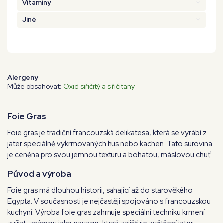
Vitamíny
Jiné
Alergeny
Může obsahovat:
Oxid siřičitý a siřičitany
Foie Gras
Foie gras je tradiční francouzská delikatesa, která se vyrábí z
jater speciálně vykrmovaných hus nebo kachen. Tato surovina
je ceněna pro svou jemnou texturu a bohatou, máslovou chuť.
Původ a výroba
Foie gras má dlouhou historii, sahající až do starověkého
Egypta. V současnosti je nejčastěji spojováno s francouzskou
kuchyní. Výroba foie gras zahrnuje speciální techniku krmení
zvířat, známou jako
gavage
, která zajišťuje zvětšení jater.