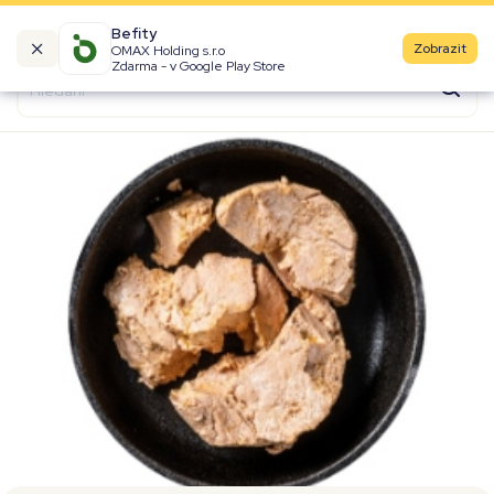
Befity
Zobrazit
OMAX Holding s.r.o
Kalorické tabulky
Zdarma - v Google Play Store
Suroviny
Recepty
Produkty
Značky
Fast Food
Aktivity
Denní aktivity
Cviky
Workouty
Premium