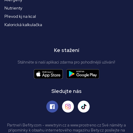
Nutrienty
Převod kj na kcal
Kalorická kalkulačka
Ke stažení
Stáhněte si naší aplikaci zdarma pro pohodlnější užívání!
Sledujte nás
Partneři Befity.com - www.tryin.cz a www.prostreno.cz Své náměty a
připomínky k obsahu internetového magazínu Bety.cz posílejte na