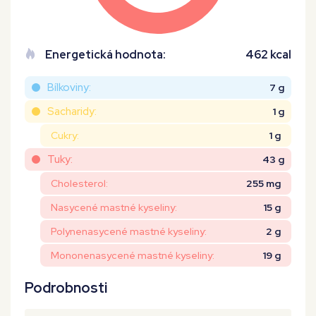
Energetická hodnota:
462 kcal
Bílkoviny:
7 g
Sacharidy:
1 g
Cukry:
1 g
Tuky:
43 g
Cholesterol:
255 mg
Nasycené mastné kyseliny:
15 g
Polynenasycené mastné kyseliny:
2 g
Mononenasycené mastné kyseliny:
19 g
Podrobnosti