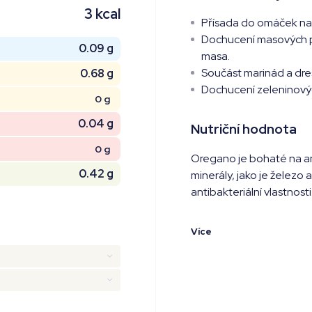
3 kcal
Přísada do omáček na 
Dochucení masových p
0.09 g
masa.
Součást marinád a dre
0.68 g
Dochucení zeleninovýc
0 g
0.04 g
Nutriční hodnota
0 g
Oregano je bohaté na ant
0.42 g
minerály, jako je železo
antibakteriální vlastnosti
Více