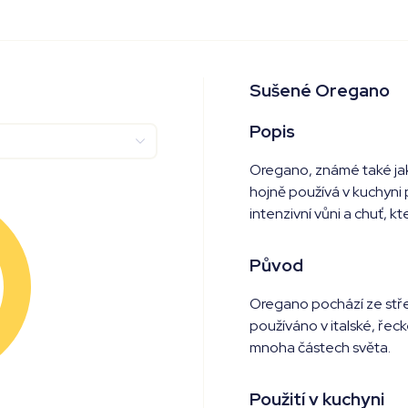
Sušené Oregano
Popis
Oregano, známé také jako
hojně používá v kuchyni
intenzivní vůni a chuť, kt
Původ
Oregano pochází ze stře
používáno v italské, řec
mnoha částech světa.
Použití v kuchyni