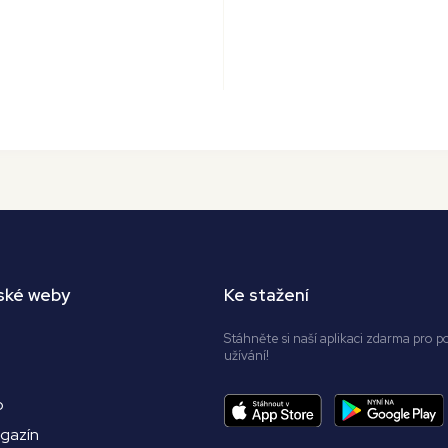
ské weby
Ke stažení
Stáhněte si naší aplikaci zdarma pro p
užívání!
o
agazín