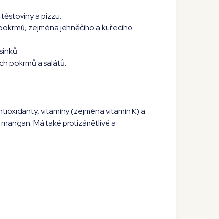
těstoviny a pizzu.
okrmů, zejména jehněčího a kuřecího
sinků.
h pokrmů a salátů.
ioxidanty, vitamíny (zejména vitamín K) a
 a mangan. Má také protizánětlivé a
.