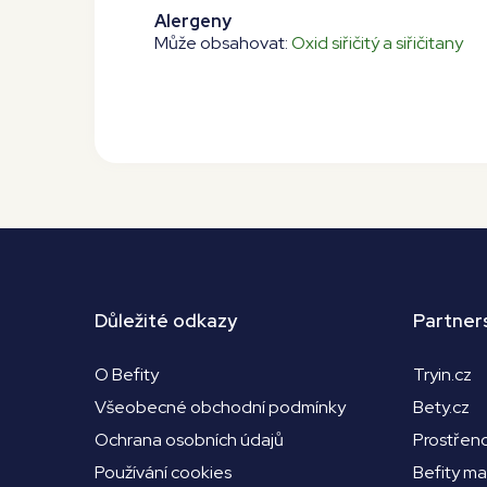
Alergeny
Může obsahovat:
Oxid siřičitý a siřičitany
Důležité odkazy
Partner
O Befity
Tryin.cz
Všeobecné obchodní podmínky
Bety.cz
Ochrana osobních údajů
Prostřen
Používání cookies
Befity m