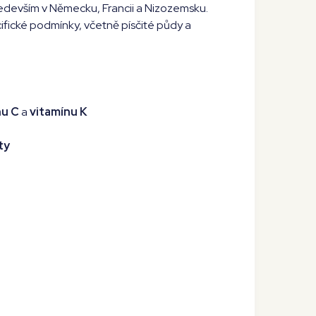
ředevším v Německu, Francii a Nizozemsku.
ifické podmínky, včetně písčité půdy a
nu C
a
vitamínu K
ty