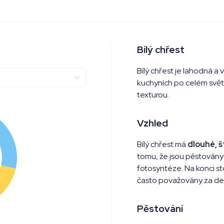
Bílý chřest
Bílý chřest je lahodná a
kuchyních po celém svět
texturou.
Vzhled
Bílý chřest má
dlouhé, š
tomu, že jsou pěstovány
fotosyntéze. Na konci s
často považovány za del
Pěstování