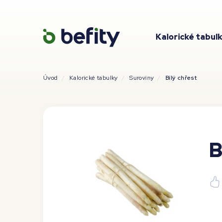
Kalorické tabul
Úvod
Kalorické tabulky
Suroviny
Bílý chřest
B