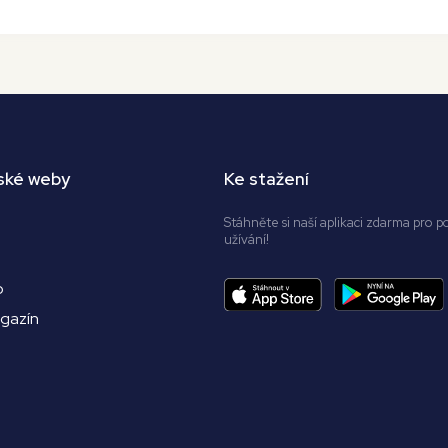
ské weby
Ke stažení
Stáhněte si naší aplikaci zdarma pro p
užívání!
o
agazín