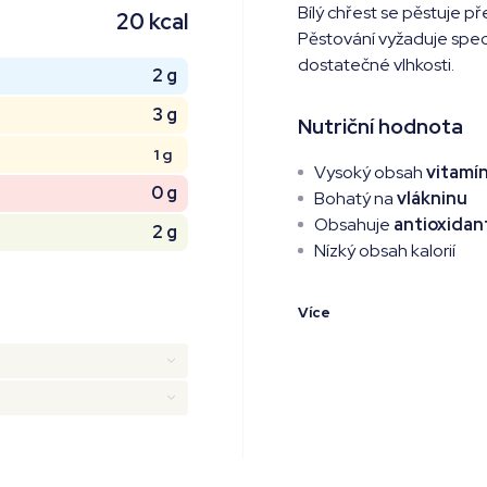
Bílý chřest se pěstuje p
20 kcal
Pěstování vyžaduje spec
dostatečné vlhkosti.
2 g
3 g
Nutriční hodnota
1 g
Vysoký obsah
vitamí
0 g
Bohatý na
vlákninu
Obsahuje
antioxidan
2 g
Nízký obsah kalorií
Více