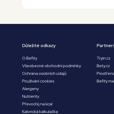
Důležité odkazy
Partner
O Befity
Tryin.cz
Všeobecné obchodní podmínky
Bety.cz
Ochrana osobních údajů
Prostřen
Používání cookies
Befity m
Alergeny
Nutrienty
Převod kj na kcal
Kalorická kalkulačka