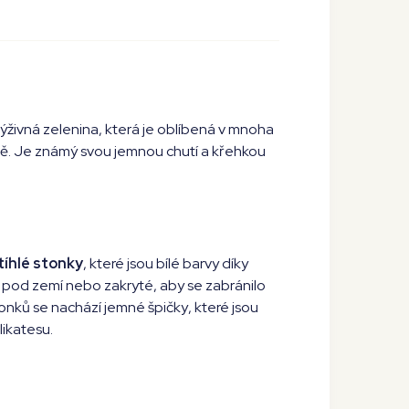
 výživná zelenina, která je oblíbená v mnoha
ě. Je známý svou jemnou chutí a křehkou
tíhlé stonky
, které jsou bílé barvy díky
 pod zemí nebo zakryté, aby se zabránilo
tonků se nachází
jemné špičky
, které jsou
ikatesu.