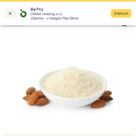
Befity
Zobrazit
OMAX Holding s.r.o
Kalorické tabulky
Zdarma - v Google Play Store
Suroviny
Recepty
Produkty
Značky
Fast Food
Aktivity
Denní aktivity
Cviky
Workouty
Premium