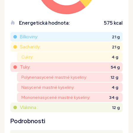
Energetická hodnota:
575 kcal
Bílkoviny:
21 g
Sacharidy:
21 g
Cukry:
4 g
Tuky:
54 g
Polynenasycené mastné kyseliny:
12 g
Nasycené mastné kyseliny:
4 g
Mononenasycené mastné kyseliny:
34 g
Vláknina :
12 g
Podrobnosti