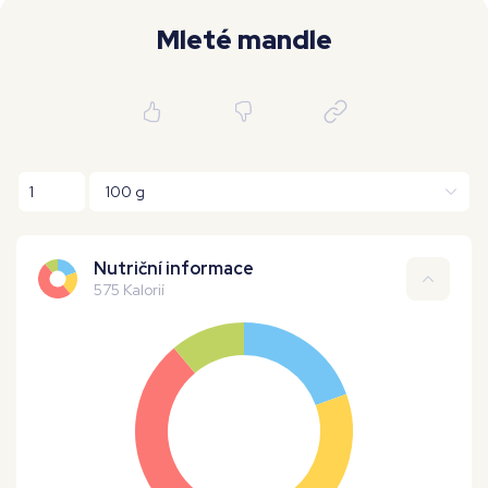
Moje workouty
Premium
Mleté mandle
Nutriční informace
575 Kalorií