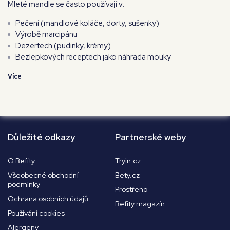
Mleté mandle se často používají v:
Pečení (mandlové koláče, dorty, sušenky)
Výrobě marcipánu
Dezertech (pudinky, krémy)
Bezlepkových receptech jako náhrada mouky
Více
Důležité odkazy
Partnerské weby
O Befity
Tryin.cz
Všeobecné obchodní
Bety.cz
podmínky
Prostřeno
Ochrana osobních údajů
Befity magazín
Používání cookies
Alergeny