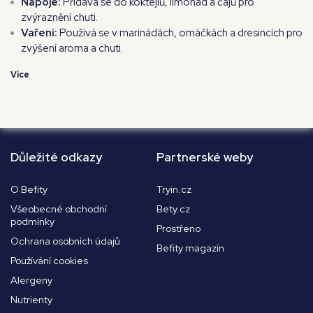
Nápoje:
Přidává se do koktejlů, limonád a čajů pro
zvýraznění chuti.
Vaření:
Používá se v marinádách, omáčkách a dresincích pro
zvýšení aroma a chuti.
Více
Důležité odkazy
Partnerské weby
O Befity
Tryin.cz
Všeobecné obchodní
Bety.cz
podmínky
Prostřeno
Ochrana osobních údajů
Befity magazín
Používání cookies
Alergeny
Nutrienty