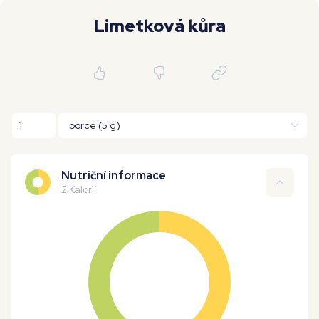
Moje workouty
Premium
Limetková kůra
Nutriční informace
2 Kalorií