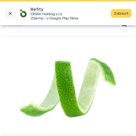
Befity
Zobrazit
OMAX Holding s.r.o
Kalorické tabulky
Zdarma - v Google Play Store
Suroviny
Recepty
Produkty
Značky
Fast Food
Aktivity
Denní aktivity
Cviky
Workouty
Premium