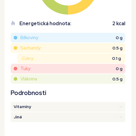
Energetická hodnota:
2 kcal
Bílkoviny:
0 g
Sacharidy:
0.5 g
Cukry:
0.1 g
Tuky:
0 g
Vláknina :
0.5 g
Podrobnosti
Vitamíny
Jiné