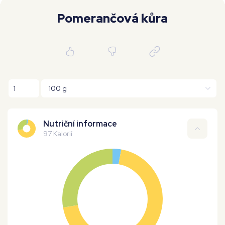
Moje workouty
Premium
Pomerančová kůra
Nutriční informace
97 Kalorií