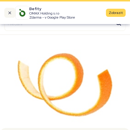
Befity
Zobrazit
OMAX Holding s.r.o
Kalorické tabulky
Zdarma - v Google Play Store
Suroviny
Recepty
Produkty
Značky
Fast Food
Aktivity
Denní aktivity
Cviky
Workouty
Premium