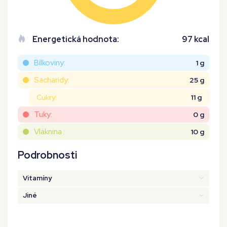
Energetická hodnota:
97 kcal
Bílkoviny:
1 g
Sacharidy:
25 g
Cukry:
11 g
Tuky:
0 g
Vláknina :
10 g
Podrobnosti
Vitamíny
Jiné