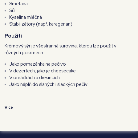
Smetana
Sůl
Kyselina mléčná
Stabilizátory (např. karagenan)
Použití
Krémový sýr je všestranná surovina, kterou lze použít v
různých pokrmech:
Jako pomazánka na pečivo
V dezertech, jako je cheesecake
V omáčkách a dresincích
Jako náplň do slaných i sladkých pečiv
Více