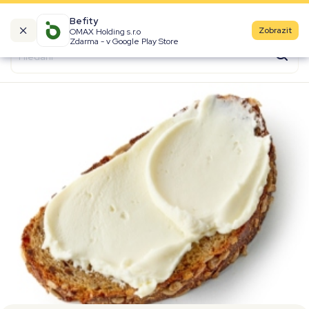
Befity
Zobrazit
OMAX Holding s.r.o
Kalorické tabulky
Zdarma - v Google Play Store
Suroviny
Recepty
Produkty
Značky
Fast Food
Aktivity
Denní aktivity
Cviky
Workouty
Premium