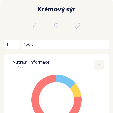
Moje workouty
Premium
Krémový sýr
Nutriční informace
342 Kalorií