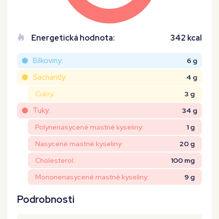
Energetická hodnota:
342 kcal
Bílkoviny:
6 g
Sacharidy:
4 g
Cukry:
3 g
Tuky:
34 g
Polynenasycené mastné kyseliny:
1 g
Nasycené mastné kyseliny:
20 g
Cholesterol:
100 mg
Mononenasycené mastné kyseliny:
9 g
Podrobnosti