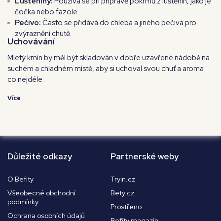
Luštěniny:
Používá se při přípravě pokrmů z luštěnin, jako je
čočka nebo fazole.
Pečivo:
Často se přidává do chleba a jiného pečiva pro
zvýraznění chutě.
Uchovávání
Mletý kmín by měl být skladován v dobře uzavřené nádobě na
suchém a chladném místě, aby si uchoval svou chuť a aroma
co nejdéle.
Více
Důležité odkazy
Partnerské weby
O Befity
Tryin.cz
Všeobecné obchodní
Bety.cz
podmínky
Prostřeno
Ochrana osobních údajů
Befity magazín