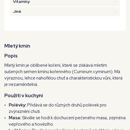
Vitamíny
Jiné
Mletý kmín
Popis
Mletý kmín je oblíbené koření, které se získává mletím
sušených semen kmínu kořenného (
Cuminum cyminum
). Má
výraznou, lehce nahořklou chuť a charakteristickou vůni, která
je nezaměnitelná.
Použití v kuchyni
Polévky:
Přidává se do různých druhů polévek pro
zvýraznění chuti.
Masa:
Skvěle se hodí k dochucení pečeného masa, zejména
vepřového a hovězího.