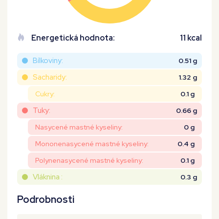
Energetická hodnota:
11 kcal
Bílkoviny:
0.51 g
Sacharidy:
1.32 g
Cukry:
0.1 g
Tuky:
0.66 g
Nasycené mastné kyseliny:
0 g
Mononenasycené mastné kyseliny:
0.4 g
Polynenasycené mastné kyseliny:
0.1 g
Vláknina :
0.3 g
Podrobnosti