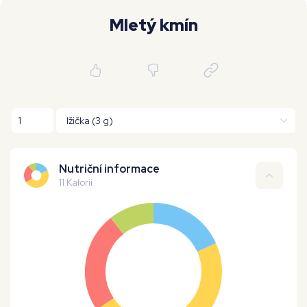
Moje workouty
Premium
Mletý kmín
Nutriční informace
11 Kalorií