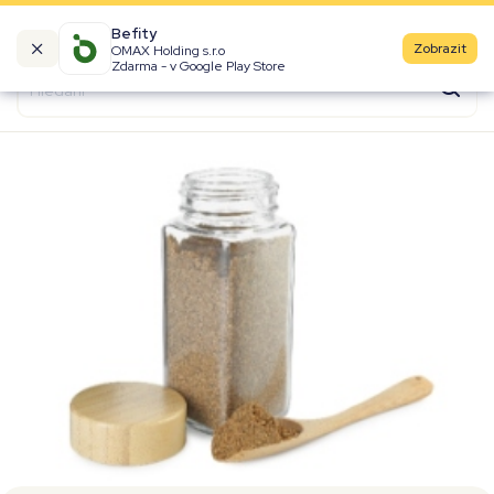
Befity
Zobrazit
OMAX Holding s.r.o
Kalorické tabulky
Zdarma - v Google Play Store
Suroviny
Recepty
Produkty
Značky
Fast Food
Aktivity
Denní aktivity
Cviky
Workouty
Premium