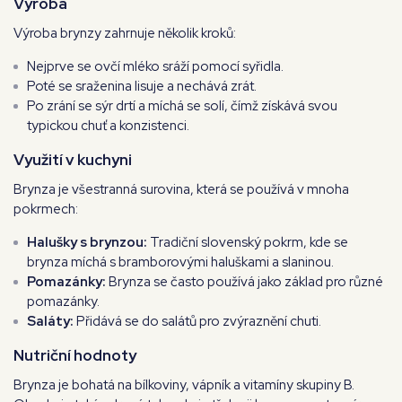
Výroba
Výroba brynzy zahrnuje několik kroků:
Nejprve se ovčí mléko sráží pomocí syřidla.
Poté se sraženina lisuje a nechává zrát.
Po zrání se sýr drtí a míchá se solí, čímž získává svou
typickou chuť a konzistenci.
Využití v kuchyni
Brynza je všestranná surovina, která se používá v mnoha
pokrmech:
Halušky s brynzou:
Tradiční slovenský pokrm, kde se
brynza míchá s bramborovými haluškami a slaninou.
Pomazánky:
Brynza se často používá jako základ pro různé
pomazánky.
Saláty:
Přidává se do salátů pro zvýraznění chuti.
Nutriční hodnoty
Brynza je bohatá na bílkoviny, vápník a vitamíny skupiny B.