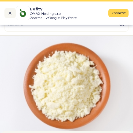
Befity
Zobrazit
OMAX Holding s.r.o
Kalorické tabulky
Zdarma - v Google Play Store
Suroviny
Recepty
Produkty
Značky
Fast Food
Aktivity
Denní aktivity
Cviky
Workouty
Premium