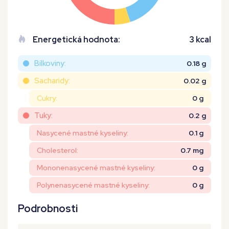
Energetická hodnota:
3 kcal
Bílkoviny:
0.18 g
Sacharidy:
0.02 g
Cukry:
0 g
Tuky:
0.2 g
Nasycené mastné kyseliny:
0.1 g
Cholesterol:
0.7 mg
Mononenasycené mastné kyseliny:
0 g
Polynenasycené mastné kyseliny:
0 g
Podrobnosti