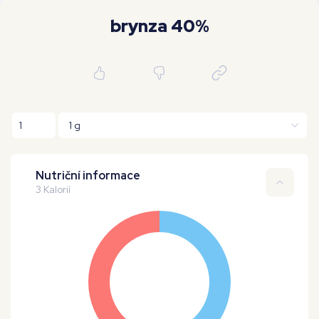
Moje workouty
Premium
brynza 40%
Nutriční informace
3 Kalorií