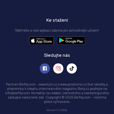
Ke stažení
Stáhněte si naší aplikaci zdarma pro pohodlnější užívání!
Sledujte nás
Partneři Befity.com - www.tryin.cz a www.prostreno.cz Své náměty a
připomínky k obsahu internetového magazínu Bety.cz posílejte na
info@befity.com. Kontakty na redakci, obchodního a marketingového
zástupce naleznete zde. Copyright © 2026 Befity.com - všechna
práva vyhrazena.
Verze 1.1.1 (320)