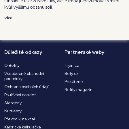
Obsahuje také zdravé tuky, ale je třeba ji konzumovat s mírou
kvůli vyššímu obsahu soli.
Více
Důležité odkazy
Partnerské weby
O Befity
Tryin.cz
Všeobecné obchodní
Bety.cz
podmínky
Prostřeno
Ochrana osobních údajů
Befity magazín
Používání cookies
Alergeny
Nutrienty
Převod kj na kcal
Kalorická kalkulačka