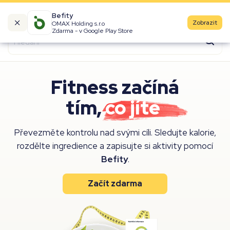
Befity
Zobrazit
OMAX Holding s.r.o
Kalorické tabulky
Zdarma - v Google Play Store
Suroviny
Recepty
Fitness začíná
Produkty
tím,
co jíte
.
Značky
Převezměte kontrolu nad svými cíli. Sledujte kalorie,
Fast Food
rozdělte ingredience a zapisujte si aktivity pomocí
Aktivity
Befity
.
Denní aktivity
Začít zdarma
Cviky
Workouty
Premium