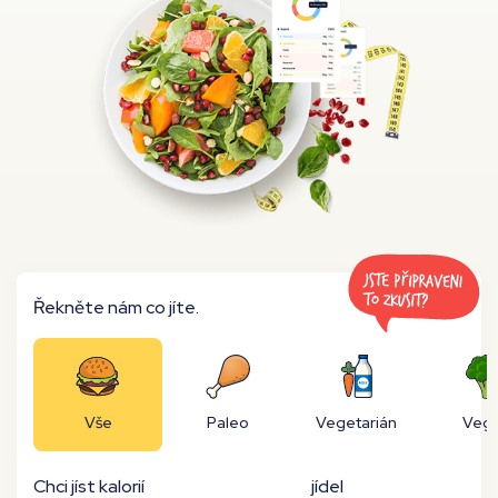
Moje workouty
Premium
Řekněte nám co jíte.
Vše
Paleo
Vegetarián
Veg
Chci jíst kalorií
jídel