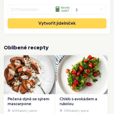
Nevíte
kolik?
Vytvořit jídelníček
Oblíbené recepty
Pečená dýně se sýrem
Chléb s avokádem a
mascarpone
rukolou
124 Kalorií
/ porce
178 Kalorií
/ porce