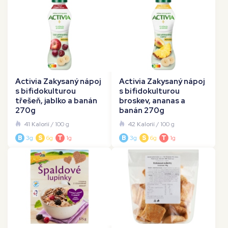
Activia Zakysaný nápoj
Activia Zakysaný nápoj
s bifidokulturou
s bifidokulturou
třešeň, jablko a banán
broskev, ananas a
270g
banán 270g
41 Kalorií
/ 100 g
42 Kalorií
/ 100 g
B
3g
S
6g
T
1g
B
3g
S
6g
T
1g