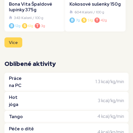
Bona Vita Špaldové
Kokosové sušenky 150g
lupínky 375g
604 Kalorií
/ 100 g
343 Kalorií
/ 100 g
B
7g
S
51g
T
42g
B
12g
S
61g
T
3g
Více
Oblíbené aktivity
Práce
1.3 kcal/kg/min
na PC
Hot
3 kcal/kg/min
jóga
4 kcal/kg/min
Tango
Péče o dítě
4 kcal/kg/min