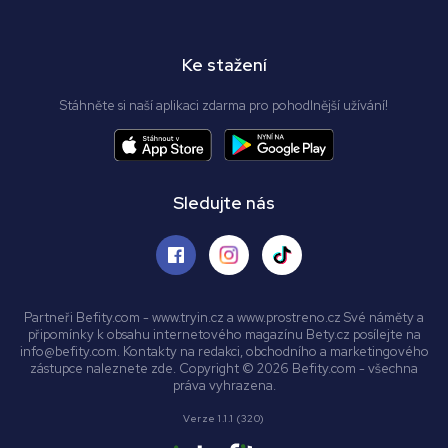
Ke stažení
Stáhněte si naší aplikaci zdarma pro pohodlnější užívání!
Sledujte nás
Partneři Befity.com - www.tryin.cz a www.prostreno.cz Své náměty a
připomínky k obsahu internetového magazínu Bety.cz posílejte na
info@befity.com. Kontakty na redakci, obchodního a marketingového
zástupce naleznete zde. Copyright © 2026 Befity.com - všechna
práva vyhrazena.
Verze 1.1.1 (320)