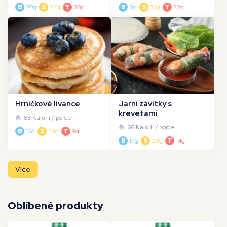
B
20g
S
22g
T
38g
B
8g
S
36g
T
22g
Hrníčkové lívance
Jarní závitky s
krevetami
85 Kalorií
/ porce
66 Kalorií
/ porce
B
10g
S
54g
T
9g
B
17g
S
28g
T
14g
Více
Oblíbené produkty